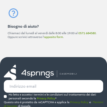
Bisogno di aiuto?
Chiamaci dal lunedì al venerdì dalle 8:00 alle 19:00 al
0571 684580
.
Oppure scrivici attraverso l'
apposito form
.
Ho letto e accetto i termini e le condizioni sul trattamento dei dati
personali secondo la
Privacy Policy
*
Questo sito è protetto da reCAPTCHA e applica la
Privacy Policy
e
i Termini
di Servizio
di Google.